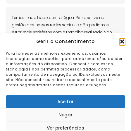
Temos trabalhado com a Digital Perspective na
gestão das nossas redes sociais e não podíamos
estar mais satisfeitos com o trabalho realizado. São
uma equipa extremamente profissional, organizada e
Gerir o Consentimento
transparente - qualidades que, hoje em dia, são cada
Para fornecer as melhores experiências, usamos
vez mais difíceis de encontrar. A dedicação e atenção
tecnologias como cookies para armazenar e/ou aceder
ao detalhe têm feito toda a diferença na nossa
a informações do dispositivo. Consentir com essas
presença digital.
tecnologias nos permitirá processar dados, como
comportamento de navegação ou IDs exclusivos neste
Miguel Marreiros
site. Não consentir ou retirar o consentimento pode
afetar negativamante certos recursos e funções.
All Star Recruits USA
Aceitar
Negar
Termos e Condições
|
Política de Privacidade |
Política de Cookies
Ver preferências