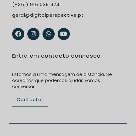
(+351) 915 039 924
geral@digitalperspective.pt
F
I
W
Y
a
n
h
o
c
s
a
u
e
t
t
t
b
a
s
u
o
g
a
b
Entra em contacto connosco
o
r
p
e
k
a
p
m
Estamos a uma mensagem de distância. Se
acreditas que podemos ajudar, vamos
conversar.
Contactar