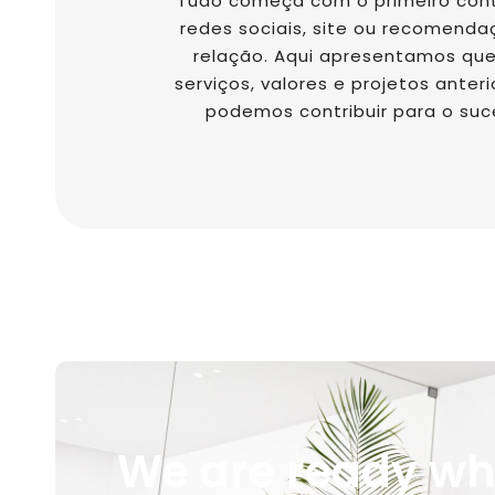
Tudo começa com o primeiro cont
redes sociais, site ou recomendaç
relação. Aqui apresentamos qu
serviços, valores e projetos ante
podemos contribuir para o suc
We are ready wh