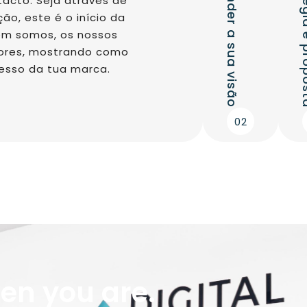
Estratégia
Entender a sua visão
acto. Seja através de
ão, este é o início da
em somos, os nossos
riores, mostrando como
esso da tua marca.
02
en you are.