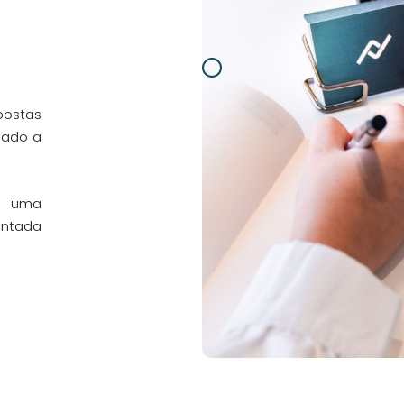
postas
lado a
s uma
ientada