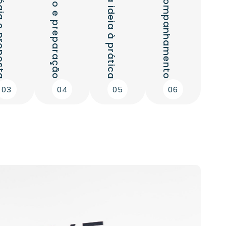
Entrega e acompanhamento
Execução: da ideia à prática
Planeamento e preparação
 e proposta
03
04
05
06