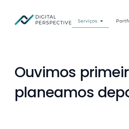
Skip
to
content
Serviços
Portf
Ouvimos primeir
planeamos depo