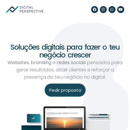
Skip
F
I
W
Y
to
a
n
h
o
c
s
a
u
content
e
t
t
t
b
a
s
u
o
g
a
b
o
r
p
e
k
a
p
m
Soluções digitais para fazer o teu
negócio crescer
Websites
,
branding
e
redes sociais
pensados para
gerar resultados, atrair clientes e reforçar a
presença do teu negócio no digital.
Pedir proposta