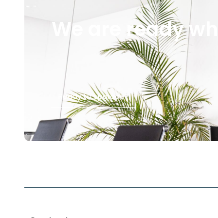
We are ready wh
Ready to upgrade?