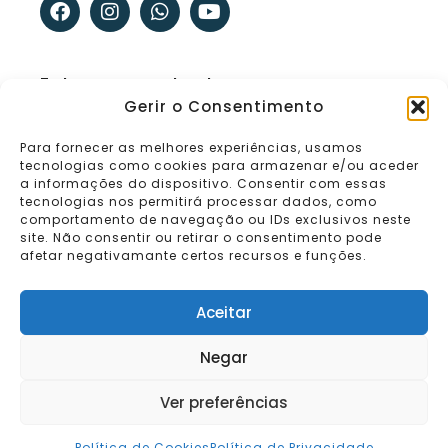
c
s
a
u
e
t
t
t
b
a
s
u
o
g
a
b
Entra em contacto connosco
o
r
p
e
k
a
p
Gerir o Consentimento
m
Estamos a uma mensagem de distância. Se
Para fornecer as melhores experiências, usamos
acreditas que podemos ajudar, vamos
tecnologias como cookies para armazenar e/ou aceder
conversar.
a informações do dispositivo. Consentir com essas
tecnologias nos permitirá processar dados, como
comportamento de navegação ou IDs exclusivos neste
Contactar
site. Não consentir ou retirar o consentimento pode
afetar negativamante certos recursos e funções.
Aceitar
Termos e Condições
|
Política de Privacidade |
Negar
Política de Cookies
|
Livro de Reclamações
Ver preferências
© Powered by Digital Perspective
Política de Cookies
Política de Privacidade