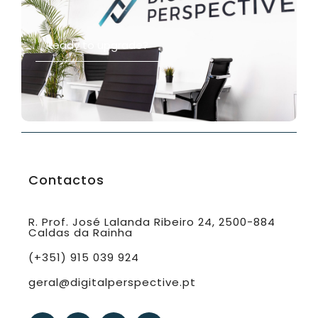
Ready to upgrade?
Contactos
R. Prof. José Lalanda Ribeiro 24, 2500-884
Caldas da Rainha
(+351) 915 039 924
geral@digitalperspective.pt
F
I
W
Y
a
n
h
o